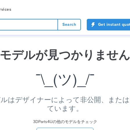
rvices
Search
Get instant quo
モデルが見つかりませ
¯\_(ツ)_/¯
デルはデザイナーによって非公開、または
ています。
3DParts4Uの他のモデルをチェック