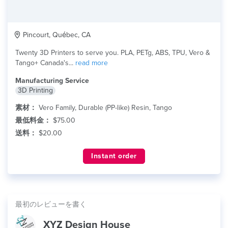
Pincourt, Québec, CA
Twenty 3D Printers to serve you. PLA, PETg, ABS, TPU, Vero &
Tango+ Canada's...
read more
Manufacturing Service
3D Printing
素材：
Vero Family, Durable (PP-like) Resin, Tango
最低料金：
$75.00
送料：
$20.00
Instant order
最初のレビューを書く
XYZ Design House