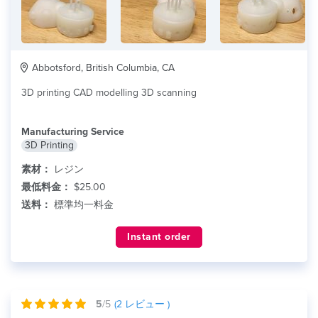
Abbotsford, British Columbia, CA
3D printing CAD modelling 3D scanning
Manufacturing Service
3D Printing
素材：
レジン
最低料金：
$25.00
送料：
標準均一料金
Instant order
5
/5
(
2
レビュー )