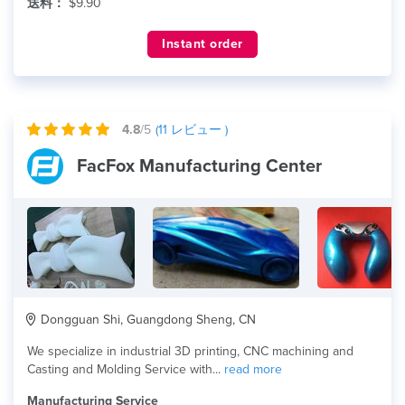
送料：
$9.90
Instant order
4.8
/5
(
11
レビュー )
FacFox Manufacturing Center
Dongguan Shi, Guangdong Sheng, CN
We specialize in industrial 3D printing, CNC machining and
Casting and Molding Service with...
read more
Manufacturing Service