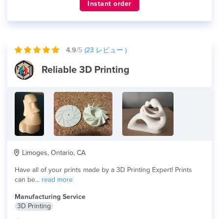
Instant order
4.9
/5
(
23
レビュー )
Reliable 3D Printing
Limoges, Ontario, CA
Have all of your prints made by a 3D Printing Expert! Prints
can be...
read more
Manufacturing Service
3D Printing