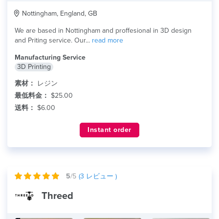
Nottingham, England, GB
We are based in Nottingham and proffesional in 3D design
and Priting service. Our...
read more
Manufacturing Service
3D Printing
素材：
レジン
最低料金：
$25.00
送料：
$6.00
Instant order
5
/5
(
3
レビュー )
Threed