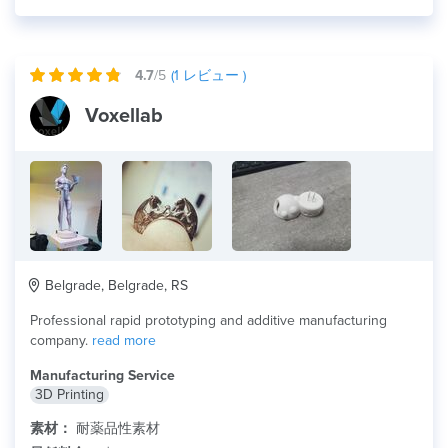
4.7
/5
(
1
レビュー )
Voxellab
Belgrade, Belgrade, RS
Professional rapid prototyping and additive manufacturing
company.
read more
Manufacturing Service
3D Printing
素材：
耐薬品性素材