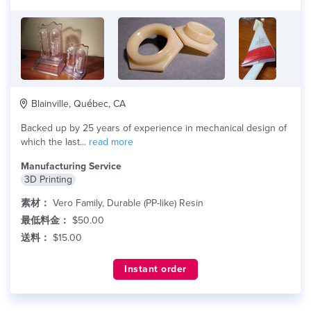
Blainville, Québec, CA
Backed up by 25 years of experience in mechanical design of
which the last...
read more
Manufacturing Service
3D Printing
素材：
Vero Family, Durable (PP-like) Resin
最低料金：
$50.00
送料：
$15.00
Instant order