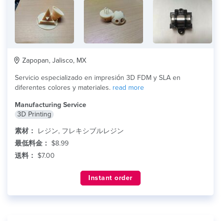
Zapopan, Jalisco, MX
Servicio especializado en impresión 3D FDM y SLA en
diferentes colores y materiales.
read more
Manufacturing Service
3D Printing
素材：
レジン, フレキシブルレジン
最低料金：
$8.99
送料：
$7.00
Instant order