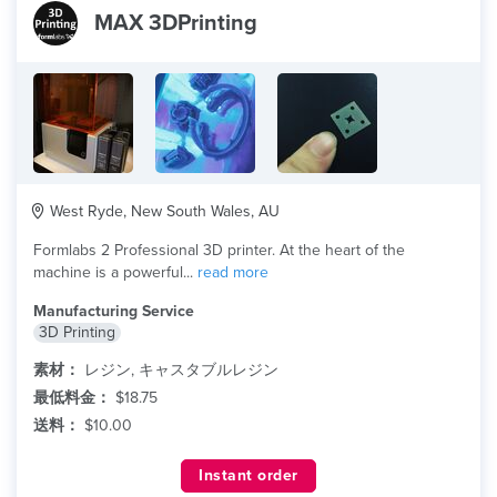
MAX 3DPrinting
West Ryde, New South Wales, AU
Formlabs 2 Professional 3D printer. At the heart of the
machine is a powerful...
read more
Manufacturing Service
3D Printing
素材：
レジン, キャスタブルレジン
最低料金：
$18.75
送料：
$10.00
Instant order