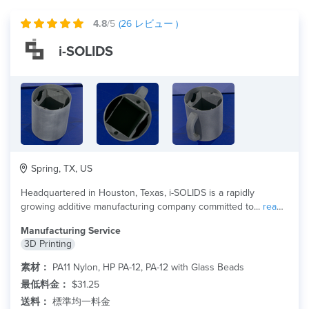
4.8
/5
(
26
レビュー )
i-SOLIDS
Spring, TX, US
Headquartered in Houston, Texas, i-SOLIDS is a rapidly
growing additive manufacturing company committed to...
read
more
Manufacturing Service
3D Printing
素材：
PA11 Nylon, HP PA-12, PA-12 with Glass Beads
最低料金：
$31.25
送料：
標準均一料金