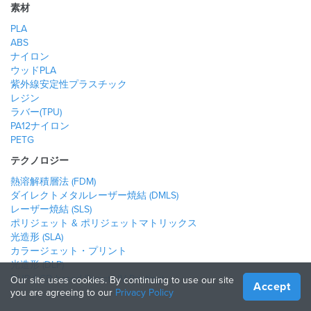
素材
PLA
ABS
ナイロン
ウッドPLA
紫外線安定性プラスチック
レジン
ラバー(TPU)
PA12ナイロン
PETG
テクノロジー
熱溶解積層法 (FDM)
ダイレクトメタルレーザー焼結 (DMLS)
レーザー焼結 (SLS)
ポリジェット & ポリジェットマトリックス
光造形 (SLA)
カラージェット・プリント
光造形 (DLP)
DUP (LCD-based Direct UV Printing)
Our site uses cookies. By continuing to use our site
Accept
you are agreeing to our
Privacy Policy