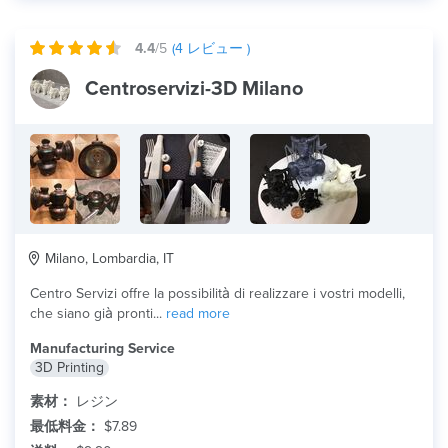
4.4
/5
(
4
レビュー )
Centroservizi-3D Milano
Milano, Lombardia, IT
Centro Servizi offre la possibilità di realizzare i vostri modelli,
che siano già pronti...
read more
Manufacturing Service
3D Printing
素材：
レジン
最低料金：
$7.89