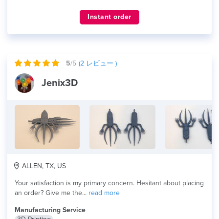
Instant order
5
/5
(
2
レビュー )
Jenix3D
ALLEN, TX, US
Your satisfaction is my primary concern. Hesitant about placing
an order? Give me the...
read more
Manufacturing Service