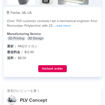
Fairfax, VA, US
(Over 700 customer reviews) I am a mechanical engineer from
Rensselaer Polytechnic with 23...
read more
Manufacturing Service
3D Printing
3D Design
素材：
PA12ナイロン
最低料金：
$12.99
送料：
$8.50
Instant order
最初のレビューを書く
PLV Concept