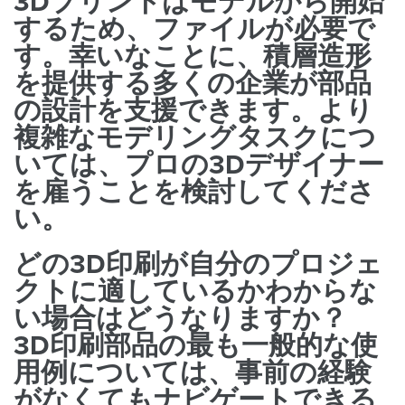
3Dプリントはモデルから開始
するため、ファイルが必要で
す。幸いなことに、積層造形
を提供する多くの企業が部品
の設計を支援できます。より
複雑なモデリングタスクにつ
いては、プロの3Dデザイナー
を雇うことを検討してくださ
い。
どの3D印刷が自分のプロジェ
クトに適しているかわからな
い場合はどうなりますか？
3D印刷部品の最も一般的な使
用例については、事前の経験
がなくてもナビゲートできる