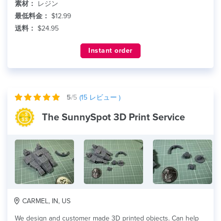
素材：
レジン
最低料金：
$12.99
送料：
$24.95
Instant order
5
/5
(
15
レビュー )
The SunnySpot 3D Print Service
CARMEL, IN, US
We design and customer made 3D printed objects. Can help