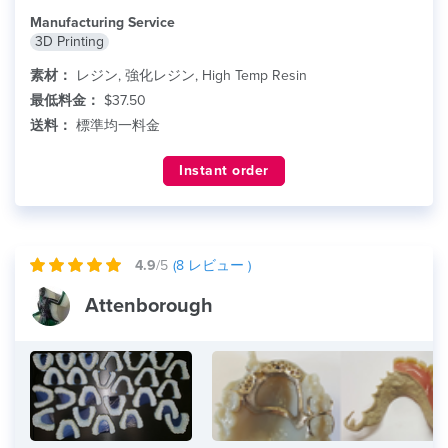
Manufacturing Service
3D Printing
素材：
レジン, 強化レジン, High Temp Resin
最低料金：
$37.50
送料：
標準均一料金
Instant order
4.9
/5
(
8
レビュー )
Attenborough