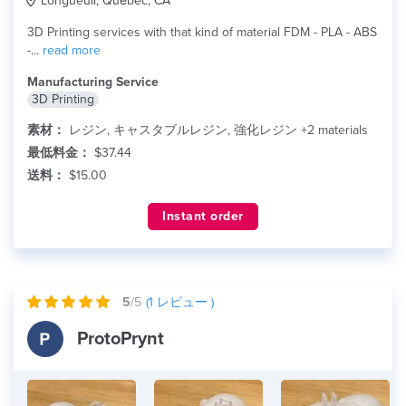
Longueuil, Québec, CA
3D Printing services with that kind of material FDM - PLA - ABS
-...
read more
Manufacturing Service
3D Printing
素材：
レジン, キャスタブルレジン, 強化レジン +2 materials
最低料金：
$37.44
送料：
$15.00
Instant order
5
/5
(
1
レビュー )
ProtoPrynt