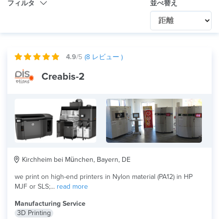
フィルタ
並べ替え
Category
Any
国際
4.9
/5
(
8
レビュー )
テクノロジー
Creabis-2
どれでも
製品用途
HD Prototype
素材
Kirchheim bei München, Bayern, DE
we print on high-end printers in Nylon material (PA12) in HP
MJF or SLS;...
read more
Manufacturing Service
3D Printing