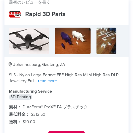
最初のレビューを書く
Rapid 3D Parts
Johannesburg, Gauteng, ZA
SLS - Nylon Large Format FFF High Res MJM High Res DLP
Jewellery Full...
read more
Manufacturing Service
3D Printing
素材：
DuraForm® ProX™ PA プラスチック
最低料金：
$312.50
送料：
$10.00