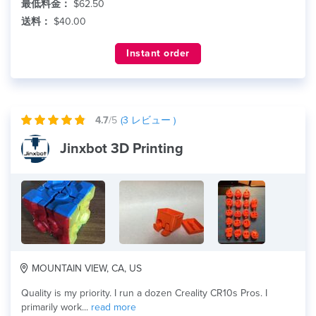
最低料金：
$62.50
送料：
$40.00
Instant order
4.7
/5
(
3
レビュー )
Jinxbot 3D Printing
MOUNTAIN VIEW, CA, US
Quality is my priority. I run a dozen Creality CR10s Pros. I
primarily work...
read more