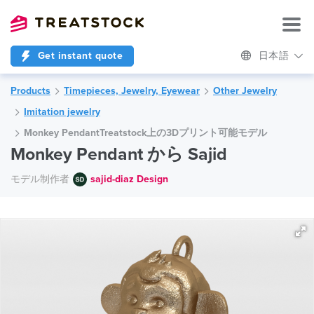
Get instant quote
日本語
Products
Timepieces, Jewelry, Eyewear
Other Jewelry
Imitation jewelry
Monkey PendantTreatstock上の3Dプリント可能モデル
Monkey Pendant から Sajid
モデル制作者
sajid-diaz Design