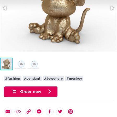
#fashion
#pendant
#Jewellery
#monkey
Order now