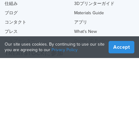
仕組み
3Dプリンターガイド
ブログ
Materials Guide
コンタクト
アプリ
プレス
What's New
ヘルプセンター
Online 3D Printing
Our site uses cookies. By continuing to use our site
Accept
you are agreeing to our
Privacy Policy
TREATSTOCKに参加
あなたのサービスを提供する
Sell Products
How to Create a Business
API Partner
Become a Partner
TREATSTOCKをフォロー