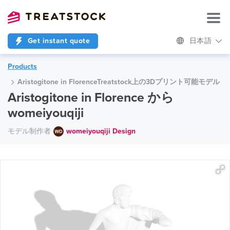
Get instant quote
日本語
Products
Aristogitone in FlorenceTreatstock上の3Dプリント可能モデル
Aristogitone in Florence から
womeiyouqiji
モデル制作者
womeiyouqiji Design