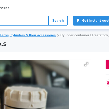
rvices
Search
Get instant quo
Tanks, cylinders & their accessories
Cylinder container LTre
.s