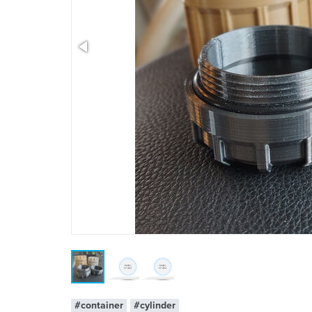
x 1
#container
#cylinder