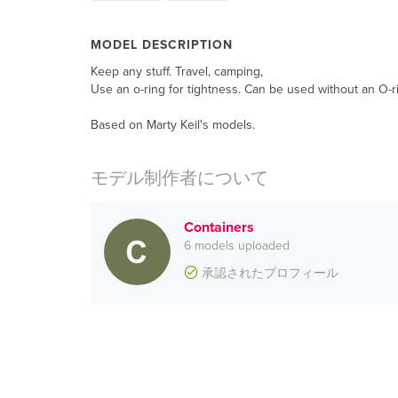
MODEL DESCRIPTION
Keep any stuff. Travel, camping,
Use an o-ring for tightness. Can be used without an O-r
Based on Marty Keil's models.
モデル制作者について
Containers
6 models uploaded
承認されたプロフィール