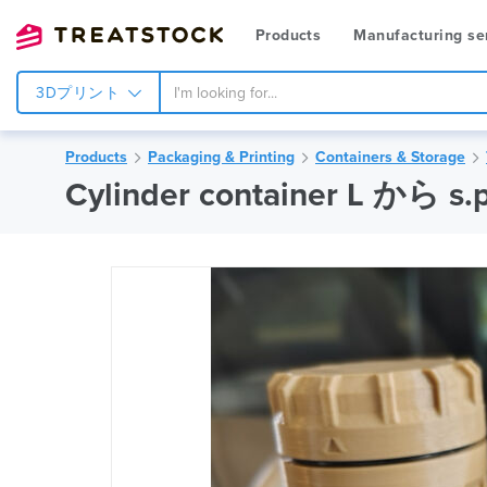
Products
Manufacturing se
3Dプリント
Products
Packaging & Printing
Containers & Storage
Cylinder container L から s.p