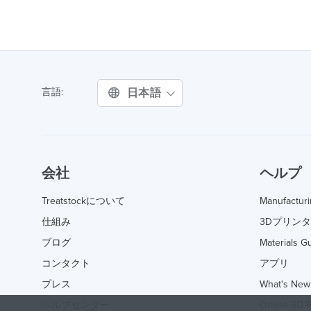
日本語
言語:
会社
ヘルプ
Treatstockについて
Manufactur
仕組み
3Dプリン
ブログ
Materials G
コンタクト
アプリ
プレス
What's New
ヘルプセンター
Online 3D P