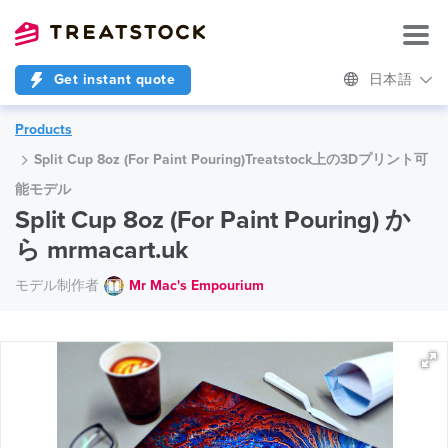
Get instant quote
日本語
Products
Split Cup 8oz (For Paint Pouring)Treatstock上の3Dプリント可
能モデル
Split Cup 8oz (For Paint Pouring) か
ら mrmacart.uk
モデル制作者
Mr Mac's Empourium