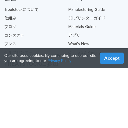
Treatstockについて
Manufacturing Guide
仕組み
3Dプリンターガイド
ブログ
Materials Guide
コンタクト
アプリ
プレス
What's New
ヘルプセンター
Online 3D Printing
Our site uses cookies. By continuing to use our site
Accept
you are agreeing to our
Privacy Policy
TREATSTOCKに参加
あなたのサービスを提供する
Sell Products
How to Create a Business
API Partner
Become a Partner
TREATSTOCKをフォロー