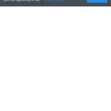
TREATSTOCKに参加
あなたのサービスを提供する
Sell Products
How to Create a Business
API Partner
Become a Partner
TREATSTOCKをフォロー
Treatstock © 2026
40 East Main Street Suite 900
,
Newark
,
DE
,
19711
サイトマップ
/
プライバシーについて
/
利用規約
/
返品条件
This site is protected by reCAPTCHA and the Google
Privacy Policy
and
Terms of Service
apply.