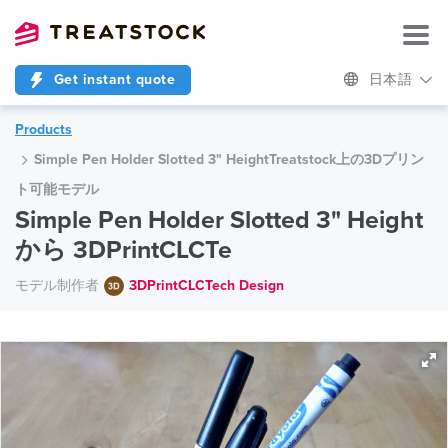
Get instant quote
日本語
Products
Simple Pen Holder Slotted 3" HeightTreatstock上の3Dプリン
ト可能モデル
Simple Pen Holder Slotted 3" Height
から 3DPrintCLCTe
モデル制作者
3DPrintCLCTech Design