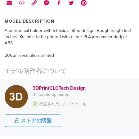
MODEL DESCRIPTION
A pen/pencil holder with a basic slotted design. Rough height is 3
inches. Suitable to be printed with either PLA (recommended) or
ABS
200um resolution printed
モデル制作者について
3DPrintCLCTech Design
3 models uploaded
承認されたプロフィール
ストアの閲覧