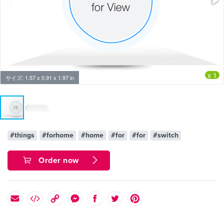
x 1
サイズ: 1.57 x 0.91 x 1.97 in
#things
#forhome
#home
#for
#for
#switch
Order now