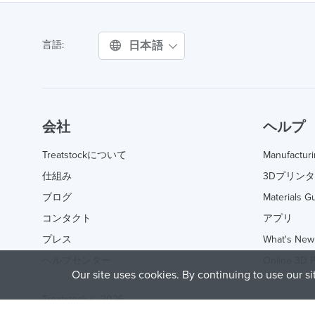
日本語
言語:
会社
ヘルプ
Treatstockについて
Manufactur
仕組み
3Dプリン
ブログ
Materials G
コンタクト
アプリ
プレス
What's New
ヘルプセンター
Online 3D P
Our site uses cookies. By continuing to use our s
Treatstock © 2026
40 East Main Street Suite 900
,
Newark
,
DE
,
19711