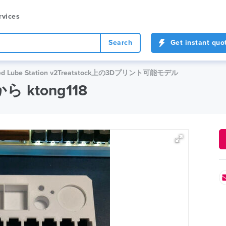
rvices
Search
Get instant quo
ated Lube Station v2Treatstock上の3Dプリント可能モデル
 から ktong118