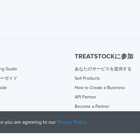
TREATSTOCKに参加
ing Guide
あなたのサービスを提供する
ターガイド
Sell Products
uide
How to Create a Business
API Partner
Become a Partner
rinting
ite you are agreeing to our
Privacy Policy
サ