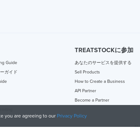
TREATSTOCKに参加
ing Guide
あなたのサービスを提供する
ターガイド
Sell Products
uide
How to Create a Business
API Partner
Become a Partner
rinting
ite you are agreeing to our
Privacy Policy
サ