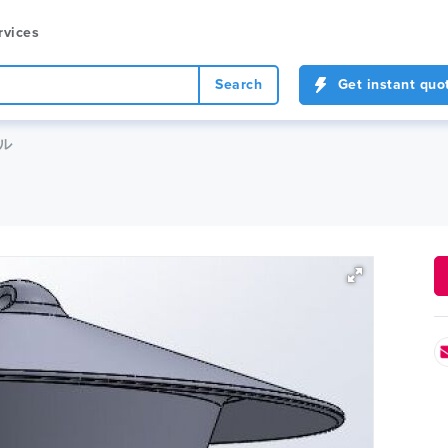
rvices
Search
Get instant quo
デル