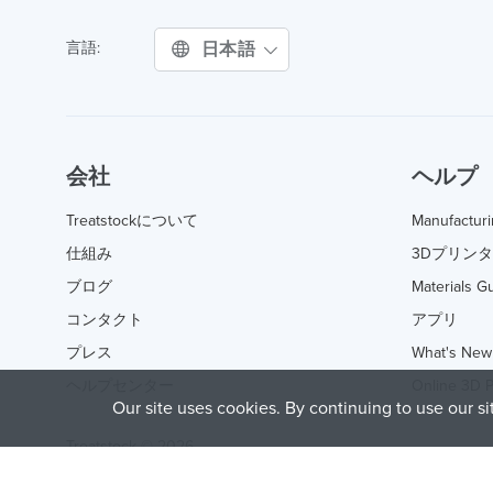
日本語
言語:
会社
ヘルプ
Treatstockについて
Manufactur
仕組み
3Dプリン
ブログ
Materials G
コンタクト
アプリ
プレス
What's New
ヘルプセンター
Online 3D P
Our site uses cookies. By continuing to use our s
Treatstock © 2026
40 East Main Street Suite 900
,
Newark
,
DE
,
19711