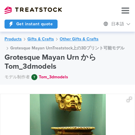
Get instant quote
日本語
Products
Gifts & Crafts
Other Gifts & Crafts
Grotesque Mayan UrnTreatstock上の3Dプリント可能モデル
Grotesque Mayan Urn から
Tom_3dmodels
モデル制作者
Tom_3dmodels