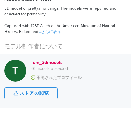
3D model of prettysmallthings. The models were repaired and
checked for printability.
Captured with 123DCatch at the American Museum of Natural
History. Edited and
...さらに表示
モデル制作者について
Tom_3dmodels
46 models uploaded
承認されたプロフィール
ストアの閲覧