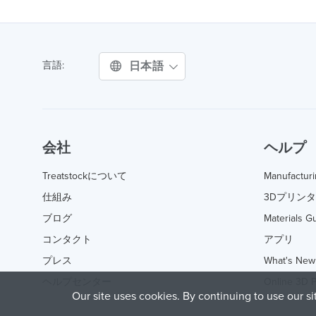
日本語
言語:
会社
ヘルプ
Treatstockについて
Manufactur
仕組み
3Dプリン
ブログ
Materials G
コンタクト
アプリ
プレス
What's New
ヘルプセンター
Online 3D P
Our site uses cookies. By continuing to use our s