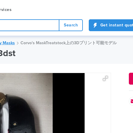
rvices
Search
Get instant quo
y Masks
Corvo's MaskTreatstock上の3Dプリント可能モデル
3dst