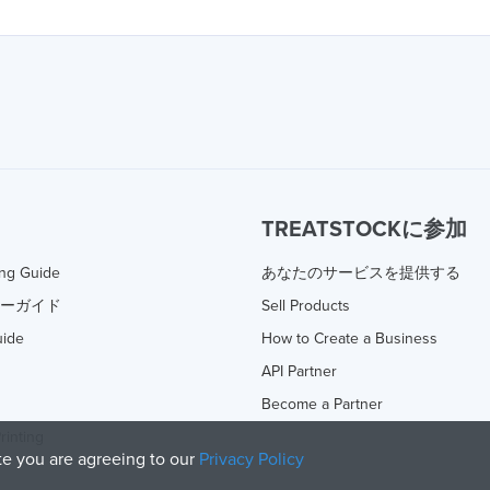
TREATSTOCKに参加
ing Guide
あなたのサービスを提供する
ターガイド
Sell Products
uide
How to Create a Business
API Partner
Become a Partner
rinting
ite you are agreeing to our
Privacy Policy