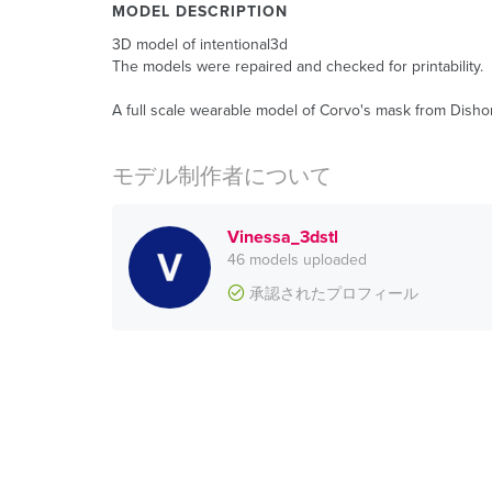
MODEL DESCRIPTION
3D model of intentional3d
The models were repaired and checked for printability.
A full scale wearable model of Corvo's mask from Disho
モデル制作者について
Vinessa_3dstl
46 models uploaded
承認されたプロフィール