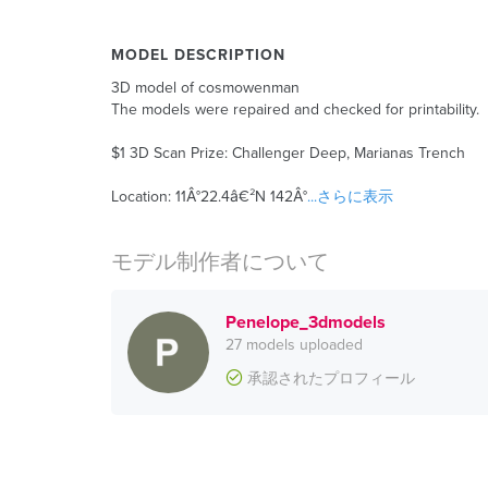
MODEL DESCRIPTION
3D model of cosmowenman
The models were repaired and checked for printability.
$1 3D Scan Prize: Challenger Deep, Marianas Trench
Location: 11Â°22.4â€²N 142Â°
...さらに表示
モデル制作者について
Penelope_3dmodels
27 models uploaded
承認されたプロフィール