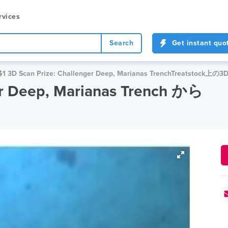
rvices
Search
Get instant quo
$1 3D Scan Prize: Challenger Deep, Marianas TrenchTreats
er Deep, Marianas Trench から