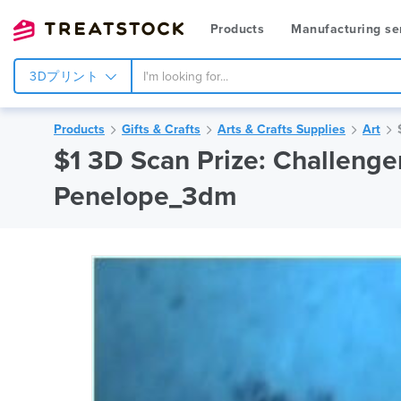
Products
Manufacturing se
3Dプリント
Products
Gifts & Crafts
Arts & Crafts Supplies
Art
$1 3D Scan Prize: Challeng
Penelope_3dm