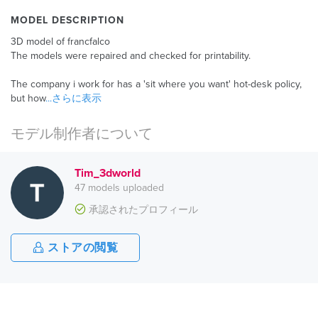
MODEL DESCRIPTION
3D model of francfalco
The models were repaired and checked for printability.
The company i work for has a 'sit where you want' hot-desk policy,
but how
...さらに表示
モデル制作者について
Tim_3dworld
47 models uploaded
承認されたプロフィール
ストアの閲覧