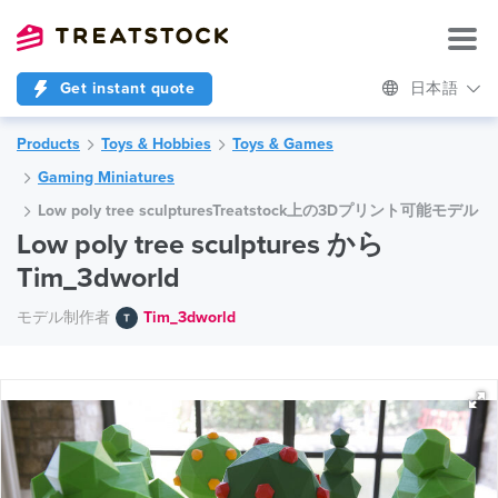
Get instant quote
日本語
Products
Toys & Hobbies
Toys & Games
Gaming Miniatures
Low poly tree sculpturesTreatstock上の3Dプリント可能モデル
Low poly tree sculptures から
Tim_3dworld
モデル制作者
Tim_3dworld