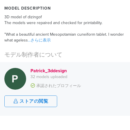
MODEL DESCRIPTION
3D model of dizingof
The models were repaired and checked for printability.
"What a beautiful ancient Mesopotamian cuneiform tablet. I wonder
what ageless
...さらに表示
モデル制作者について
Patrick_3ddesign
32 models uploaded
承認されたプロフィール
ストアの閲覧