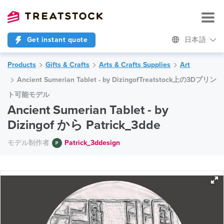
Get instant quote
日本語
Products
Gifts & Crafts
Arts & Crafts Supplies
Art
Ancient Sumerian Tablet - by DizingofTreatstock上の3Dプリン
ト可能モデル
Ancient Sumerian Tablet - by
Dizingof から Patrick_3dde
モデル制作者
Patrick_3ddesign