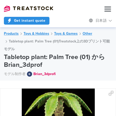
Get instant quote
日本語
Products
Toys & Hobbies
Toys & Games
Other
Tabletop plant: Palm Tree (01)Treatstock上の3Dプリント可能
モデル
Tabletop plant: Palm Tree (01) から
Brian_3dprof
モデル制作者
Brian_3dprofi