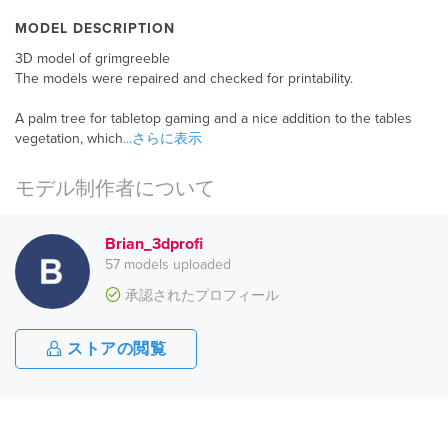
MODEL DESCRIPTION
3D model of grimgreeble
The models were repaired and checked for printability.
A palm tree for tabletop gaming and a nice addition to the tables
vegetation, which
...さらに表示
モデル制作者について
Brian_3dprofi
57 models uploaded
承認されたプロフィール
ストアの閲覧