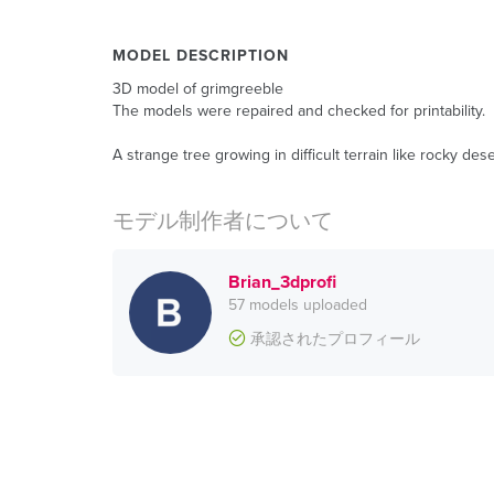
MODEL DESCRIPTION
3D model of grimgreeble
The models were repaired and checked for printability.
A strange tree growing in difficult terrain like rocky deser
モデル制作者について
Brian_3dprofi
57 models uploaded
承認されたプロフィール