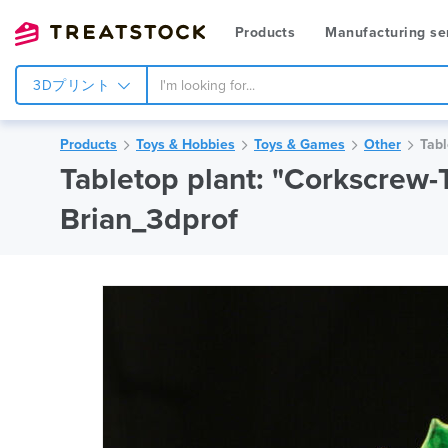
Products
Manufacturing se
3Dプリント
Products
Toys & Hobbies
Toys & Games
Other
Tab
Tabletop plant: "Corkscrew-
Brian_3dprof