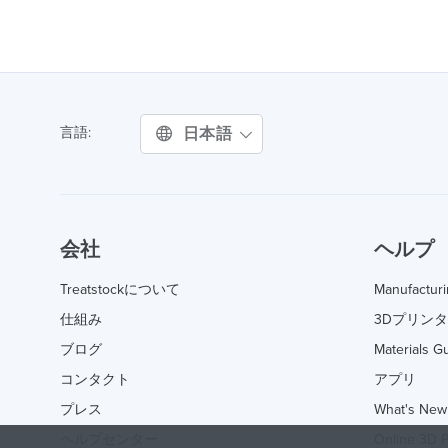
日本語
言語:
会社
ヘルプ
Treatstockについて
Manufactur
仕組み
3Dプリン
ブログ
Materials G
コンタクト
アプリ
プレス
What's New
ヘルプセンター
Online 3D P