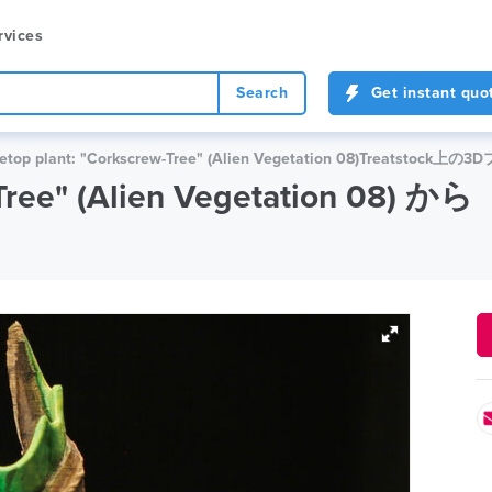
rvices
Search
Get instant quo
letop plant: "Corkscrew-Tree" (Alien Vegetation 08)Treatst
Tree" (Alien Vegetation 08) から