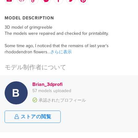
MODEL DESCRIPTION
3D model of grimgreeble
The models were repaired and checked for printability.
Some time ago, I noticed that the remains of last year's
rhododendron flowers
...さらに表示
モデル制作者について
Brian_3dprofi
57 models uploaded
承認されたプロフィール
ストアの閲覧