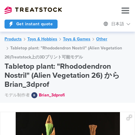
Get instant quote
日本語
Products
Toys & Hobbies
Toys & Games
Other
Tabletop plant: "Rhododendron Nostril" (Alien Vegetation
26)Treatstock上の3Dプリント可能モデル
Tabletop plant: "Rhododendron
Nostril" (Alien Vegetation 26) から
Brian_3dprof
モデル制作者
Brian_3dprofi