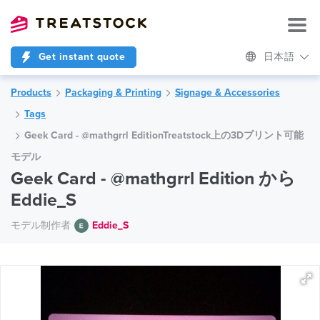
Get instant quote
日本語
Products
Packaging & Printing
Signage & Accessories
Tags
Geek Card - @mathgrrl EditionTreatstock上の3Dプリント可能
モデル
Geek Card - @mathgrrl Edition から
Eddie_S
モデル制作者
Eddie_S