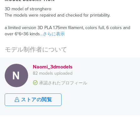
3D model of stronghero
The models were repaired and checked for printability.
a limited version 3D PLA 1.75mm filament, colors full, 6 colors and
over 6*6=36 kinds
...さらに表示
モデル制作者について
Naomi_3dmodels
82 models uploaded
承認されたプロフィール
ストアの閲覧