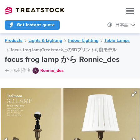
Get instant quote
日本語
Products
Lights & Lighting
Indoor Lighting
Table Lamps
focus frog lampTreatstock上の3Dプリント可能モデル
focus frog lamp から Ronnie_des
モデル制作者
Ronnie_des