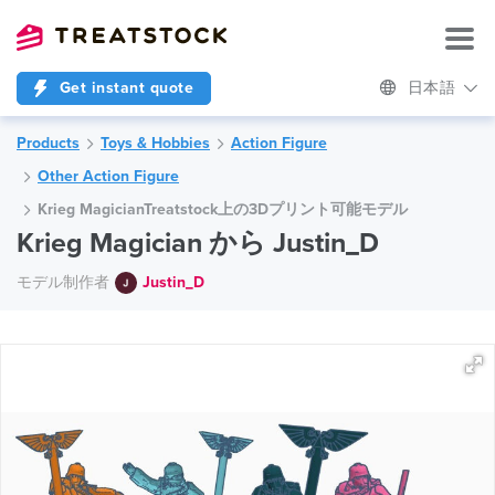
Get instant quote
日本語
Products
Toys & Hobbies
Action Figure
Other Action Figure
Krieg MagicianTreatstock上の3Dプリント可能モデル
Krieg Magician から Justin_D
モデル制作者
Justin_D