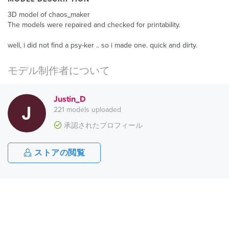
3D model of chaos_maker
The models were repaired and checked for printability.
well, i did not find a psy-ker .. so i made one. quick and dirty.
モデル制作者について
Justin_D
221 models uploaded
承認されたプロフィール
ストアの閲覧