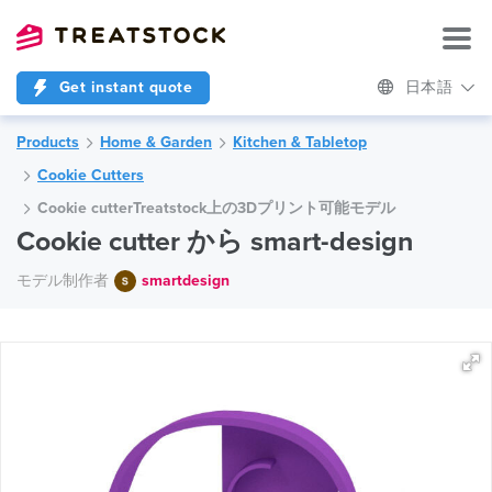
Get instant quote
日本語
Products
Home & Garden
Kitchen & Tabletop
Cookie Cutters
Cookie cutterTreatstock上の3Dプリント可能モデル
Cookie cutter から smart-design
モデル制作者
smartdesign