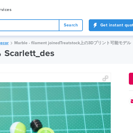
rvices
Search
Get instant quo
ecor
Marble - filament joinedTreatstock上の3Dプリント可能モデル
 Scarlett_des