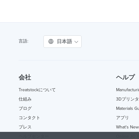
日本語
言語:
会社
ヘルプ
Treatstockについて
Manufactur
仕組み
3Dプリン
ブログ
Materials G
コンタクト
アプリ
プレス
What's New
ヘルプセンター
Online 3D P