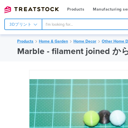
Products
Manufacturing se
3Dプリント
Products
Home & Garden
Home Decor
Other Home D
Marble - filament joined から