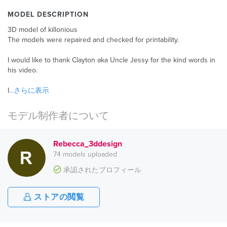
MODEL DESCRIPTION
3D model of killonious
The models were repaired and checked for printability.
I would like to thank Clayton aka Uncle Jessy for the kind words in
his video.
I
...さらに表示
モデル制作者について
Rebecca_3ddesign
74 models uploaded
承認されたプロフィール
ストアの閲覧