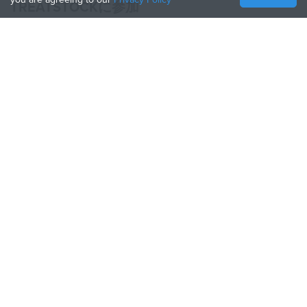
TREATSTOCKに参加
あなたのサービスを提供する
Sell Products
How to Create a Business
API Partner
Become a Partner
TREATSTOCKをフォロー
Treatstock © 2026
40 East Main Street Suite 900
,
Newark
,
DE
,
19711
サイトマップ
/
プライバシーについて
/
利用規約
/
返品条件
This site is protected by reCAPTCHA and the Google
Privacy Policy
and
Terms of Service
apply.