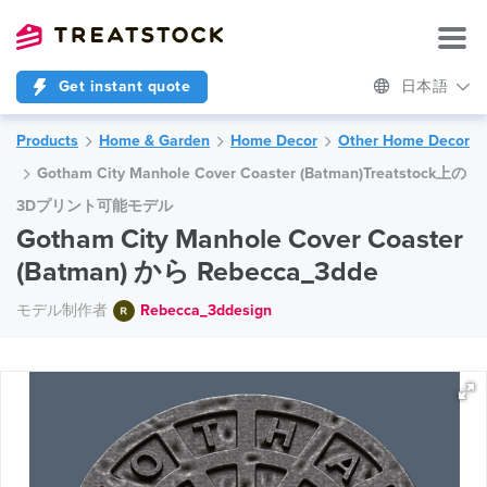
Get instant quote
日本語
Products
Home & Garden
Home Decor
Other Home Decor
Gotham City Manhole Cover Coaster (Batman)Treatstock上の
3Dプリント可能モデル
Gotham City Manhole Cover Coaster
(Batman) から Rebecca_3dde
モデル制作者
Rebecca_3ddesign