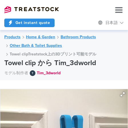
Get instant quote
日本語
Products
Home & Garden
Bathroom Products
Other Bath & Toilet Supplies
Towel clipTreatstock上の3Dプリント可能モデル
Towel clip から Tim_3dworld
モデル制作者
Tim_3dworld