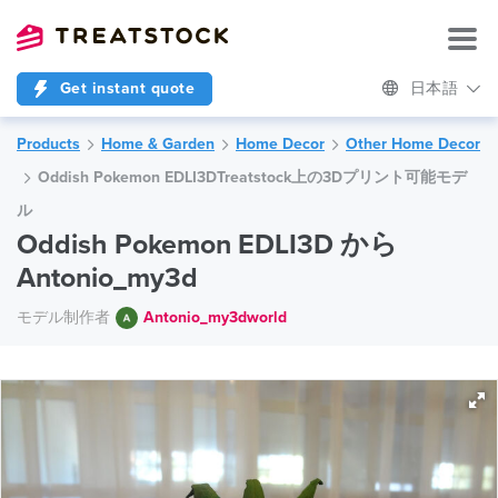
Get instant quote
日本語
Products
Home & Garden
Home Decor
Other Home Decor
Oddish Pokemon EDLI3DTreatstock上の3Dプリント可能モデ
ル
Oddish Pokemon EDLI3D から
Antonio_my3d
モデル制作者
Antonio_my3dworld