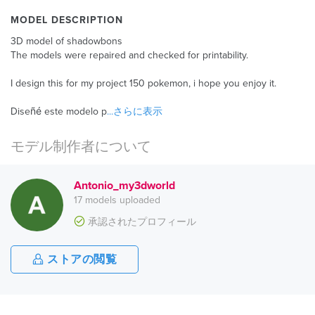
MODEL DESCRIPTION
3D model of shadowbons
The models were repaired and checked for printability.
I design this for my project 150 pokemon, i hope you enjoy it.
Diseñé este modelo p
...さらに表示
モデル制作者について
Antonio_my3dworld
17 models uploaded
承認されたプロフィール
ストアの閲覧